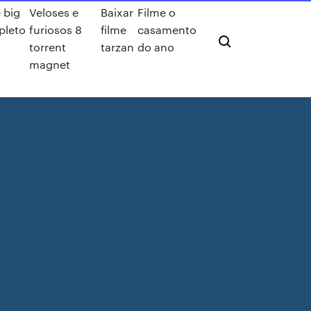
e big
Veloses e
Baixar
Filme o
pleto
furiosos 8
filme
casamento
torrent
tarzan
do ano
magnet