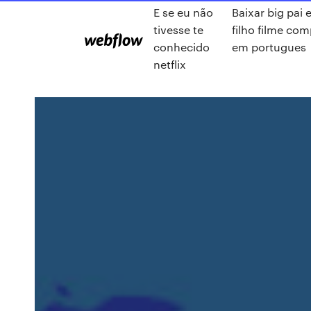
E se eu não
Baixar big pai 
tivesse te
filho filme com
conhecido
em portugues
netflix